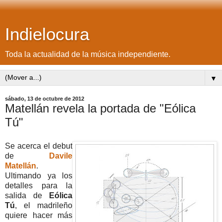
Indielocura
Toda la actualidad de la música independiente.
▼
sábado, 13 de octubre de 2012
Matellán revela la portada de "Eólica
Tú"
Se acerca el debut
de
Davile
Matellán
.
Ultimando ya los
detalles para la
salida de
Eólica
Tú
, el madrileño
quiere hacer más