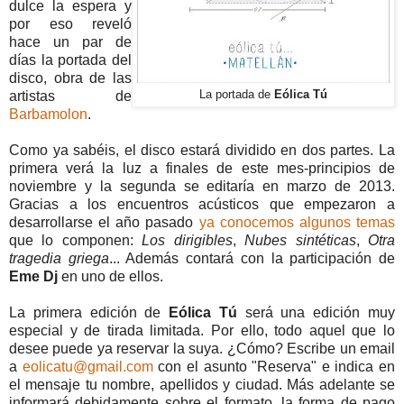
dulce la espera y
por eso reveló
hace un par de
días la portada del
disco, obra de las
artistas de
La portada de
Eólica Tú
Barbamolon
.
Como ya sabéis, el disco estará dividido en dos partes. La
primera verá la luz a finales de este mes-principios de
noviembre y la segunda se editaría en marzo de 2013.
Gracias a los encuentros acústicos que empezaron a
desarrollarse el año pasado
ya conocemos algunos temas
que lo componen:
Los dirigibles
,
Nubes sintéticas
,
Otra
tragedia griega
... Además contará con la participación de
Eme Dj
en uno de ellos.
La primera edición de
Eólica Tú
será una edición muy
especial y de tirada limitada. Por ello, todo aquel que lo
desee puede ya reservar la suya. ¿Cómo? Escribe un email
a
eolicatu@gmail.com
con el asunto "Reserva" e indica en
el mensaje tu nombre, apellidos y ciudad. Más adelante se
informará debidamente sobre el formato, la forma de pago