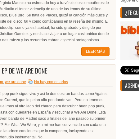
Sigue el c
irginia Maestro ha estrenado hoy a través de los compañeros de
uzikalia el tercer videoclip de uno de los temas de su último
¿TE GU
isco, Blue Bird. Se trata de Places, quizá la canción más dulce y
riste del disco, tal y como contábamos en la reseña del mismo. El
ideoclip, como ya es habitual, ha sido grabado y dirigido por
hristian Gamdek, y nos hace viajar a un lugar casi onírico donde
a naturaleza y los recuerdos cobran especial protagonismo....
LEER MÁS
 EP DE WE ARE DONE
mp
,
we are done
No hay comentarios
AGENDA
l pop punk sigue vivo y así lo demuestran bandas como Against
he Current, que lo petan allá por donde van. Pero no tenemos
ue irnos al otro lado del charco para descubrir buen pop punk,
asta con quedarse en España y escuchar a We Are Done. Esta
oven banda de Madrid sacó a finales del año pasado su primer
P, For What We Were, y a mí me han convencido con cada una
e las cinco canciones que lo componen, incluyendo ese
nterludio instrumental. No...