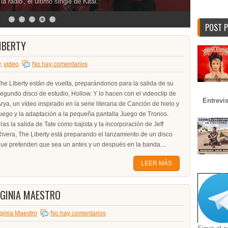
a radio', el último single de Kitai.
POST 
LIBERTY
y
,
video
No hay comentarios
he Liberty están de vuelta, preparándonos para la salida de su
egundo disco de estudio, Hollow. Y lo hacen con el videoclip de
Entrevi
rya, un vídeo inspirado en la serie literaria de Canción de hielo y
uego y la adaptación a la pequeña pantalla Juego de Tronos.
ras la salida de Tate como bajista y la incorporación de Jeff
ivera, The Liberty está preparando el lanzamiento de un disco
ue pretenden que sea un antes y un después en la banda....
LEER MÁS
IRGINIA MAESTRO
rginia Maestro
No hay comentarios