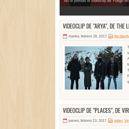
No te pierdas el videoclip de 'Fuego en l
3
4
5
VIDEOCLIP DE "ARYA", DE THE 
martes, febrero 28, 2017
the libert
T
s
A
f
T
R
q
VIDEOCLIP DE "PLACES", DE V
jueves, febrero 23, 2017
video
,
Vi