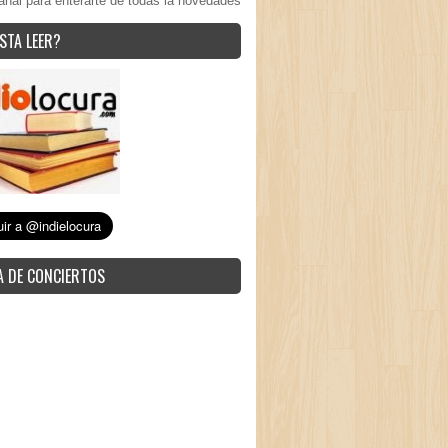
anal para enterarte de todas la novedades
STA LEER?
 DE CONCIERTOS