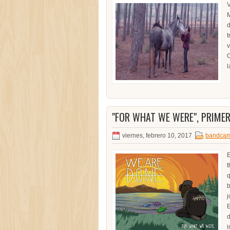
V
M
d
t
v
C
l
"FOR WHAT WE WERE", PRIMER
viernes, febrero 10, 2017
bandca
E
t
q
b
j
E
d
i