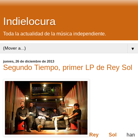
Indielocura
Toda la actualidad de la música independiente.
▼
jueves, 26 de diciembre de 2013
Segundo Tiempo, primer LP de Rey Sol
Rey Sol
han