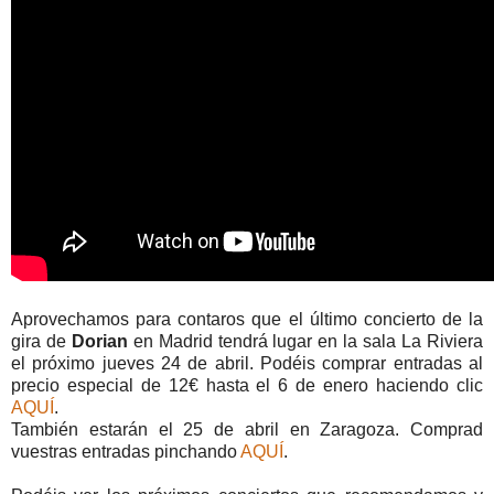
Aprovechamos para contaros que el último concierto de la
gira de
Dorian
en Madrid tendrá lugar en la sala La Riviera
el próximo jueves 24 de abril. Podéis comprar entradas al
precio especial de 12€ hasta el 6 de enero haciendo clic
AQUÍ
.
También estarán el 25 de abril en Zaragoza. Comprad
vuestras entradas pinchando
AQUÍ
.