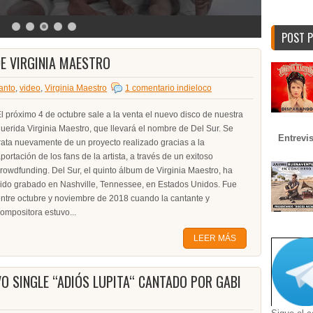
POST 
DE VIRGINIA MAESTRO
anto
,
video
,
Virginia Maestro
1 comentario indieloco
l próximo 4 de octubre sale a la venta el nuevo disco de nuestra
uerida Virginia Maestro, que llevará el nombre de Del Sur. Se
Entrevi
rata nuevamente de un proyecto realizado gracias a la
portación de los fans de la artista, a través de un exitoso
rowdfunding. Del Sur, el quinto álbum de Virginia Maestro, ha
ido grabado en Nashville, Tennessee, en Estados Unidos. Fue
ntre octubre y noviembre de 2018 cuando la cantante y
ompositora estuvo...
LEER MÁS
 SINGLE “ADIÓS LUPITA“ CANTADO POR GABI