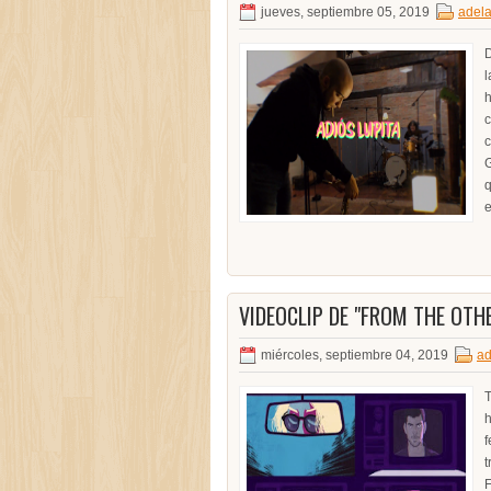
jueves, septiembre 05, 2019
adela
D
l
h
c
c
G
q
e
VIDEOCLIP DE "FROM THE OTHE
miércoles, septiembre 04, 2019
ad
T
h
f
t
F