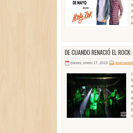
t
s
p
p
DE CUANDO RENACIÓ EL ROCK
jueves, enero 17, 2019
buenavent
L
b
e
B
d
B
E
c