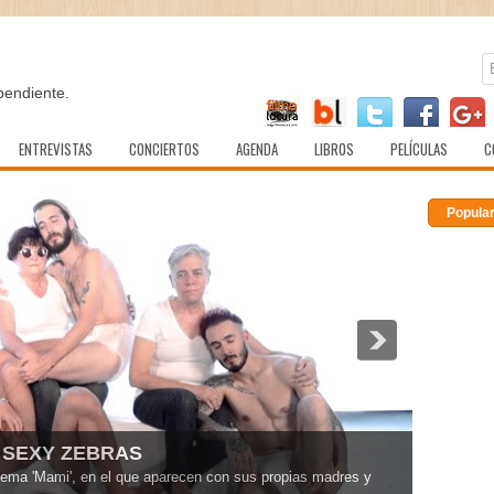
pendiente.
ENTREVISTAS
CONCIERTOS
AGENDA
LIBROS
PELÍCULAS
C
Popula
E SEXY ZEBRAS
tema 'Mami', en el que aparecen con sus propias madres y