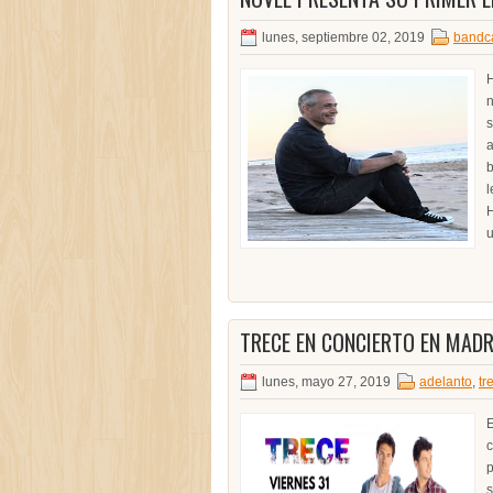
lunes, septiembre 02, 2019
band
H
n
s
a
b
l
H
u
TRECE EN CONCIERTO EN MADR
lunes, mayo 27, 2019
adelanto
,
tr
E
c
p
s