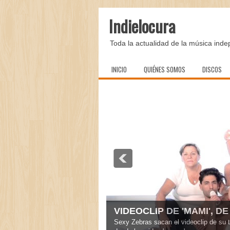
Indielocura
Toda la actualidad de la música inde
INICIO
QUIÉNES SOMOS
DISCOS
VIDEOCLIP DE 'MAMI', D
Sexy Zebras sacan el videoclip de su 