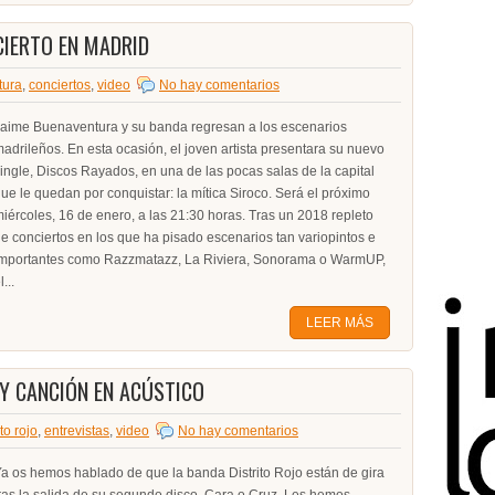
CIERTO EN MADRID
tura
,
conciertos
,
video
No hay comentarios
aime Buenaventura y su banda regresan a los escenarios
adrileños. En esta ocasión, el joven artista presentara su nuevo
ingle, Discos Rayados, en una de las pocas salas de la capital
ue le quedan por conquistar: la mítica Siroco. Será el próximo
iércoles, 16 de enero, a las 21:30 horas. Tras un 2018 repleto
e conciertos en los que ha pisado escenarios tan variopintos e
importantes como Razzmatazz, La Riviera, Sonorama o WarmUP,
l...
LEER MÁS
 Y CANCIÓN EN ACÚSTICO
ito rojo
,
entrevistas
,
video
No hay comentarios
a os hemos hablado de que la banda Distrito Rojo están de gira