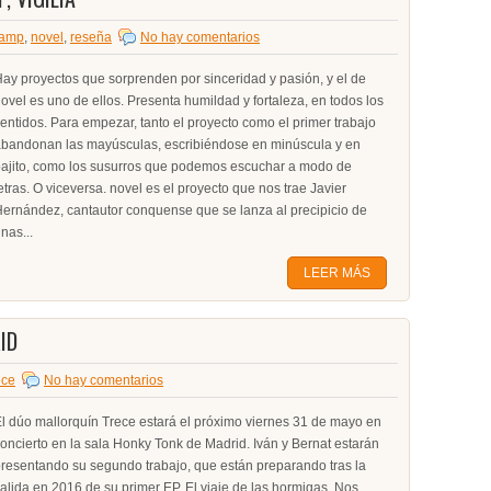
camp
,
novel
,
reseña
No hay comentarios
ay proyectos que sorprenden por sinceridad y pasión, y el de
ovel es uno de ellos. Presenta humildad y fortaleza, en todos los
entidos. Para empezar, tanto el proyecto como el primer trabajo
bandonan las mayúsculas, escribiéndose en minúscula y en
ajito, como los susurros que podemos escuchar a modo de
etras. O viceversa. novel es el proyecto que nos trae Javier
ernández, cantautor conquense que se lanza al precipicio de
nas...
LEER MÁS
ID
ece
No hay comentarios
l dúo mallorquín Trece estará el próximo viernes 31 de mayo en
oncierto en la sala Honky Tonk de Madrid. Iván y Bernat estarán
resentando su segundo trabajo, que están preparando tras la
alida en 2016 de su primer EP, El viaje de las hormigas. Nos