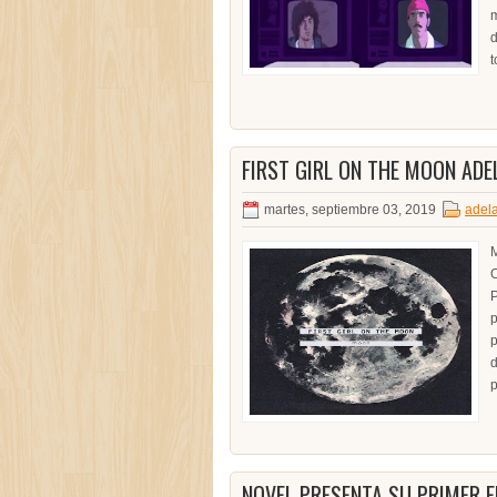
m
d
t
FIRST GIRL ON THE MOON ADE
martes, septiembre 03, 2019
adel
M
O
P
p
p
d
p
NOVEL PRESENTA SU PRIMER EP