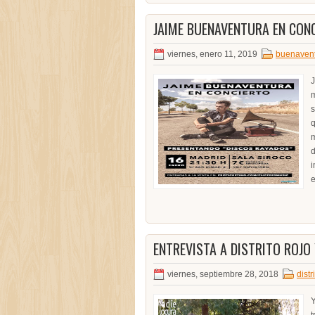
JAIME BUENAVENTURA EN CON
viernes, enero 11, 2019
buenaven
J
m
s
q
m
d
e
ENTREVISTA A DISTRITO ROJO
viernes, septiembre 28, 2018
distr
Y