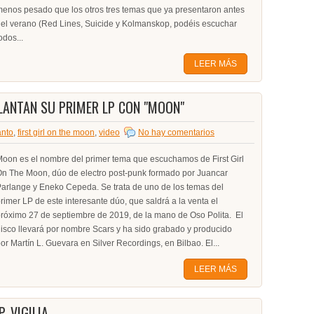
enos pesado que los otros tres temas que ya presentaron antes
el verano (Red Lines, Suicide y Kolmanskop, podéis escuchar
odos...
LEER MÁS
LANTAN SU PRIMER LP CON "MOON"
anto
,
first girl on the moon
,
video
No hay comentarios
oon es el nombre del primer tema que escuchamos de First Girl
n The Moon, dúo de electro post-punk formado por Juancar
arlange y Eneko Cepeda. Se trata de uno de los temas del
rimer LP de este interesante dúo, que saldrá a la venta el
róximo 27 de septiembre de 2019, de la mano de Oso Polita. El
isco llevará por nombre Scars y ha sido grabado y producido
or Martín L. Guevara en Silver Recordings, en Bilbao. El...
LEER MÁS
, VIGILIA