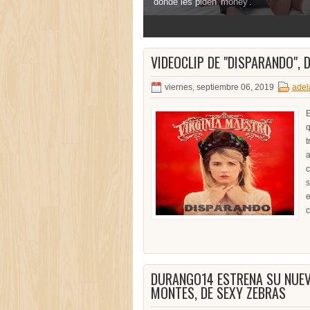
donde les piden 'money'.
3
4
5
VIDEOCLIP DE "DISPARANDO", 
viernes, septiembre 06, 2019
adel
E
q
t
a
c
s
e
c
DURANGO14 ESTRENA SU NUEVO
MONTES, DE SEXY ZEBRAS