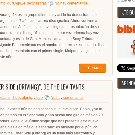
Sigue el c
nto
,
durango14
,
sexy zebras
No hay comentarios
¿TE GU
urango14 es un grupo diferente, y así lo ha demostrado a lo
argo de sus 7 años de carrera discográfica. Ahora vuelven a
acerlo con Adiós Lupita, nuevo single de presentación de su
uarto trabajo discográfico, en el que por vez primera hay voz
antada, y es la de Gabi Montes, cantante de Sexy Zebras.
igante Panamericana es el nombre que recibe este cuarto disco,
ue fue presentado con el primer single, Malparío, en junio de
ste año....
LEER MÁS
AGENDA
R SIDE (DRIVING)", DE THE LEVITANTS
elanto
,
the levitants
,
video
No hay comentarios
he Levitants aún no han sacado su nuevo disco, Enola, y ya lo
an petado en el Sonorama y han hecho una gira de más de 20
echas. Por ello, el último single que nos presenta este nuevo
rabajo es algo más que esperado: es ansiado por el público.
rom the Other Side (Driving) es un tema más electrónico y