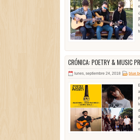
t
e
¿
[
l
t
CRÓNICA: POETRY & MUSIC PR
lunes, septiembre 24, 2018
blue b
E
a
p
l
d
d
m
o