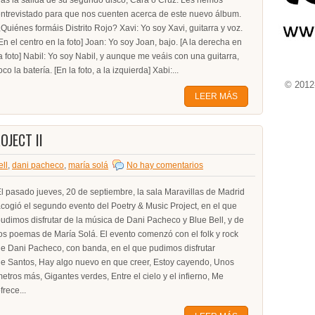
ras la salida de su segundo disco, Cara o Cruz. Les hemos
ntrevistado para que nos cuenten acerca de este nuevo álbum.
Quiénes formáis Distrito Rojo? Xavi: Yo soy Xavi, guitarra y voz.
En el centro en la foto] Joan: Yo soy Joan, bajo. [A la derecha en
a foto] Nabil: Yo soy Nabil, y aunque me veáis con una guitarra,
oco la batería. [En la foto, a la izquierda] Xabi:...
© 2012-
LEER MÁS
OJECT II
ell
,
dani pacheco
,
maría solá
No hay comentarios
l pasado jueves, 20 de septiembre, la sala Maravillas de Madrid
cogió el segundo evento del Poetry & Music Project, en el que
udimos disfrutar de la música de Dani Pacheco y Blue Bell, y de
os poemas de María Solá. El evento comenzó con el folk y rock
e Dani Pacheco, con banda, en el que pudimos disfrutar
e Santos, Hay algo nuevo en que creer, Estoy cayendo, Unos
etros más, Gigantes verdes, Entre el cielo y el infierno, Me
frece...