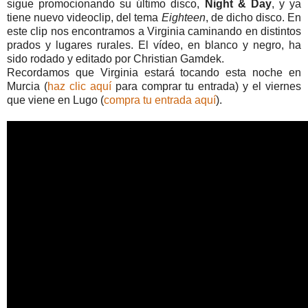
sigue promocionando su último disco,
Night & Day
, y ya
tiene nuevo videoclip, del tema
Eighteen
, de dicho disco. En
este clip nos encontramos a Virginia caminando en distintos
prados y lugares rurales. El vídeo, en blanco y negro, ha
sido rodado y editado por Christian Gamdek.
Recordamos que Virginia estará tocando esta noche en
Murcia (
haz clic aquí
para comprar tu entrada) y el viernes
que viene en Lugo (
compra tu entrada aquí
).