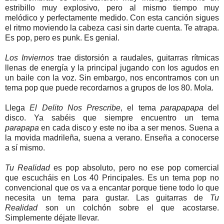
estribillo muy explosivo, pero al mismo tiempo muy
melódico y perfectamente medido. Con esta canción sigues
el ritmo moviendo la cabeza casi sin darte cuenta. Te atrapa.
Es pop, pero es punk. Es genial.
Los Inviernos
trae distorsión a raudales, guitarras rítmicas
llenas de energía y la principal jugando con los agudos en
un baile con la voz. Sin embargo, nos encontramos con un
tema pop que puede recordarnos a grupos de los 80. Mola.
Llega
El Delito Nos Prescribe
, el tema
parapapapa
del
disco. Ya sabéis que siempre encuentro un tema
parapapa
en cada disco y este no iba a ser menos. Suena a
la movida madrileña, suena a verano. Enseña a conocerse
a sí mismo.
Tu Realidad
es pop absoluto, pero no ese pop comercial
que escucháis en Los 40 Principales. Es un tema pop no
convencional que os va a encantar porque tiene todo lo que
necesita un tema para gustar. Las guitarras de
Tu
Realidad
son un colchón sobre el que acostarse.
Simplemente déjate llevar.