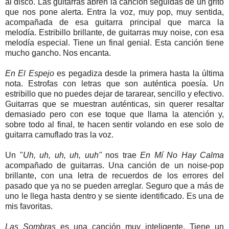
al disco. Las guitarras abren la canción seguidas de un grito
que nos pone alerta. Entra la voz, muy pop, muy sentida,
acompañada de esa guitarra principal que marca la
melodía. Estribillo brillante, de guitarras muy noise, con esa
melodía especial. Tiene un final genial. Esta canción tiene
mucho gancho. Nos encanta.
En El Espejo
es pegadiza desde la primera hasta la última
nota. Estrofas con letras que son auténtica poesía. Un
estribillo que no puedes dejar de tararear, sencillo y efectivo.
Guitarras que se muestran auténticas, sin querer resaltar
demasiado pero con ese toque que llama la atención y,
sobre todo al final, te hacen sentir volando en ese solo de
guitarra camuflado tras la voz.
Un "
Uh, uh, uh, uh, uuh"
nos trae
En Mí No Hay Calma
acompañado de guitarras. Una canción de un noise-pop
brillante, con una letra de recuerdos de los errores del
pasado que ya no se pueden arreglar. Seguro que a más de
uno le llega hasta dentro y se siente identificado. Es una de
mis favoritas.
Las Sombras
es una canción muy inteligente. Tiene un