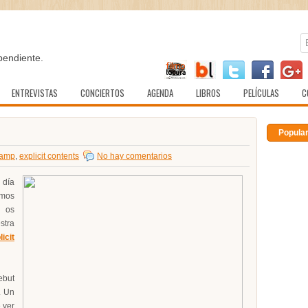
pendiente.
ENTREVISTAS
CONCIERTOS
AGENDA
LIBROS
PELÍCULAS
C
Popula
camp
,
explicit contents
No hay comentarios
 día
mos
e os
stra
icit
but
. Un
 ver