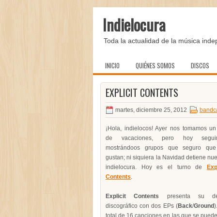
Indielocura
Toda la actualidad de la música inde
INICIO
QUIÉNES SOMOS
DISCOS
EXPLICIT CONTENTS
martes, diciembre 25, 2012
band
¡Hola, indielocos! Ayer nos tomamos un
de vacaciones, pero hoy segui
mostrándoos grupos que seguro qu
gustan; ni siquiera la Navidad detiene nue
indielocura. Hoy es el turno de
Expl
Contents
.
Explicit Contents
presenta su de
discográfico con dos EPs (
Back
/
Ground
)
total de 16 canciones en las que se puede