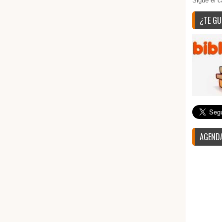
Sigue el c
¿TE GU
AGENDA