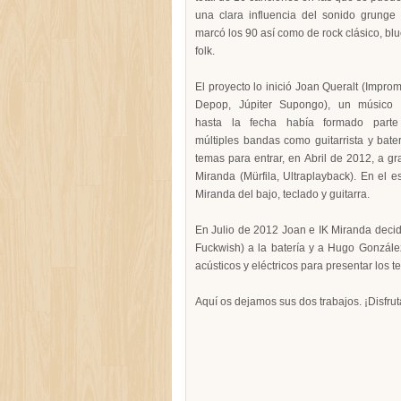
una clara influencia del sonido grunge
marcó los 90 así como de rock clásico, blu
folk.
El proyecto lo inició Joan Queralt (Improm
Depop, Júpiter Supongo), un músico
hasta la fecha había formado part
múltiples bandas como guitarrista y bat
temas para entrar, en Abril de 2012, a gr
Miranda (Mürfila, Ultraplayback). En el e
Miranda del bajo, teclado y guitarra.
En Julio de 2012 Joan e IK Miranda deci
Fuckwish) a la batería y a Hugo González 
acústicos y eléctricos para presentar los t
Aquí os dejamos sus dos trabajos. ¡Disfrut