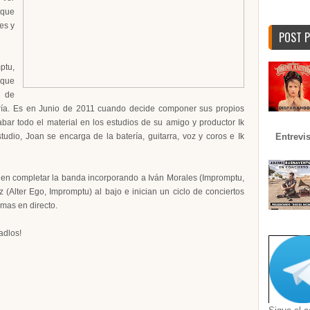
 que
es y
POST 
ptu,
 que
e de
ería. Es en Junio de 2011 cuando decide componer sus propios
abar todo el material en los estudios de su amigo y productor Ik
Entrevi
studio, Joan se encarga de la batería, guitarra, voz y coros e Ik
den completar la banda incorporando a Iván Morales (Impromptu,
(Alter Ego, Impromptu) al bajo e inician un ciclo de conciertos
emas en directo.
adlos!