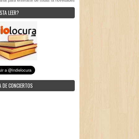
anal para enterarte de todas la novedades
STA LEER?
 DE CONCIERTOS