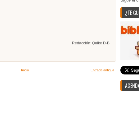
Sigue el c
¿TE GU
Redacción: Quike D-B
Inicio
Entrada antigua
AGENDA