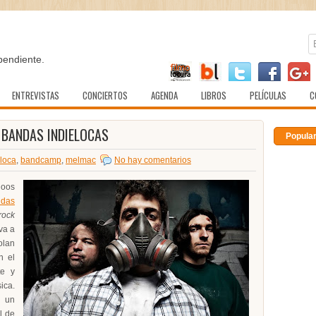
pendiente.
ENTREVISTAS
CONCIERTOS
AGENDA
LIBROS
PELÍCULAS
C
 BANDAS INDIELOCAS
Popula
loca
,
bandcamp
,
melmac
No hay comentarios
doos
das
rock
va a
olan
n el
te y
ica.
, un
l de