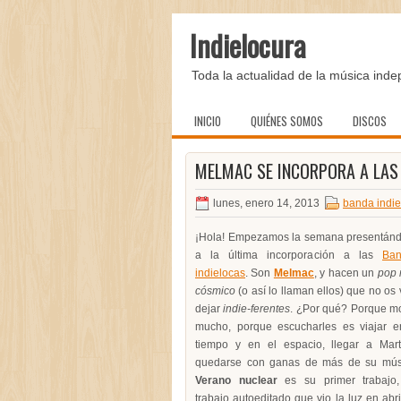
Indielocura
Toda la actualidad de la música inde
INICIO
QUIÉNES SOMOS
DISCOS
MELMAC SE INCORPORA A LAS
lunes, enero 14, 2013
banda indie
¡Hola! Empezamos la semana presentán
a la última incorporación a las
Ban
indielocas
. Son
Melmac
, y hacen un
pop 
cósmico
(o así lo llaman ellos) que no os 
dejar
indie-ferentes
. ¿Por qué? Porque m
mucho, porque escucharles es viajar e
tiempo y en el espacio, llegar a Mar
quedarse con ganas de más de su mús
Verano nuclear
es su primer trabajo
trabajo autoeditado que vio la luz en abri