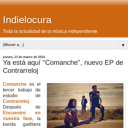
Indielocura
Toda la actualidad de la música independiente.
▼
jueves, 13 de marzo de 2014
Ya está aquí "Comanche", nuevo EP de
Contrarreloj
Comanche
es el
tercer trabajo de
estudio de
Contrarreloj
.
Después de
Encuentro en
nuestra fase
, la
banda gaditana