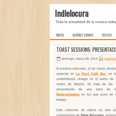
Indielocura
Toda la actualidad de la música inde
INICIO
QUIÉNES SOMOS
DISCOS
TOAST SESSIONS: PRESENTAC
domingo, marzo 09, 2014
magicto
El próximo miércoles, 12 de marzo, tendr
especial en
La Paca Café Bar
, un l
ambientación
vintage
en el barrio de 
centro de Madrid. Se trata de las
presentación de una serie de n
Magictostadora
en los que pone de ma
trabajo.
Esta colección de vídeos ha sido po
colaboración de
Silvia Rescalvo
, respon