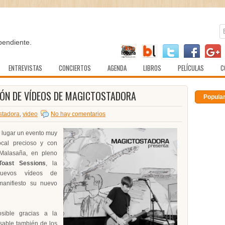
pendiente.
ENTREVISTAS
CONCIERTOS
AGENDA
LIBROS
PELÍCULAS
C
IÓN DE VÍDEOS DE MAGICTOSTADORA
Popula
stadora
,
video
No hay comentarios
á lugar un evento muy
ocal precioso y con
Malasaña, en pleno
Toast Sessions
, la
uevos vídeos de
nifiesto su nuevo
sible gracias a la
sable también de los