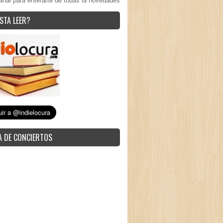
anal para enterarte de todas la novedades
STA LEER?
 DE CONCIERTOS