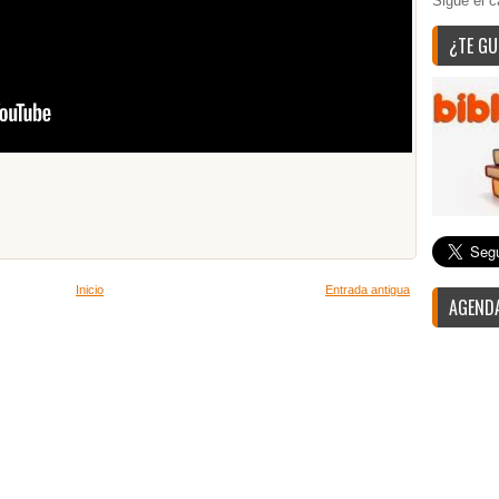
Sigue el c
¿TE GU
Inicio
Entrada antigua
AGENDA