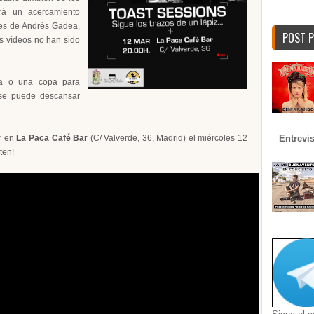
rá un acercamiento
nes de Andrés Gadea,
POST 
os vídeos no han sido
za o una copa para
 se puede descansar
Entrevi
r en
La Paca Café Bar
(C/ Valverde, 36, Madrid) el miércoles 12
ten!