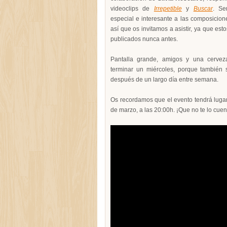
videoclips de
Irrepetible
y
Buscar
. Se
especial e interesante a las composicio
así que os invitamos a asistir, ya que est
publicados nunca antes.
Pantalla grande, amigos y una cerve
terminar un miércoles, porque también
después de un largo día entre semana.
Os recordamos que el evento tendrá luga
de marzo, a las 20:00h. ¡Que no te lo cuen