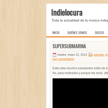
Indielocura
Toda la actualidad de la música inde
INICIO
QUIÉNES SOMOS
DISCOS
SUPERSUBMARINA
martes, mayo 22, 2012
cancion
,
in
hay comentarios
Estos días muchos estudiantes están de ex
No, para motivarles y porque me mola. ¡