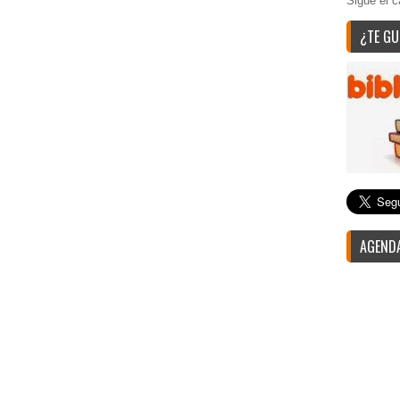
Sigue el c
¿TE GU
AGENDA