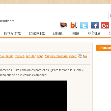
pendiente.
ENTREVISTAS
CONCIERTOS
AGENDA
LIBROS
PELÍCULAS
C
Popula
die
,
music
,
musica
,
regular
,
song
,
Supersubmarina
,
video
No
ámenes. Esta canción es para ellos. ¿Para tentar a la suerte?
Mucha suerte en vuestros exámenes!