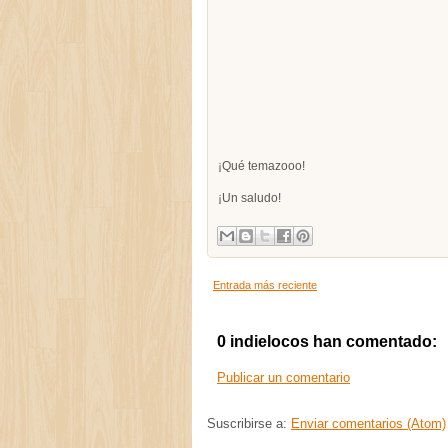
¡Qué temazooo!
¡Un saludo!
Entrada más reciente
0 indielocos han comentado:
Publicar un comentario
Suscribirse a:
Enviar comentarios (Atom)