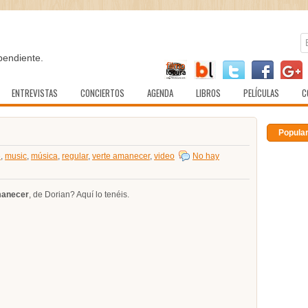
pendiente.
ENTREVISTAS
CONCIERTOS
AGENDA
LIBROS
PELÍCULAS
C
Popula
e
,
music
,
música
,
regular
,
verte amanecer
,
video
No hay
manecer
, de Dorian? Aquí lo tenéis.