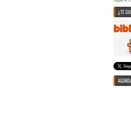
Sigue el c
¿TE GU
AGENDA