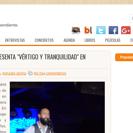
pendiente.
ENTREVISTAS
CONCIERTOS
AGENDA
LIBROS
PELÍCULAS
C
ESENTA "VÉRTIGO Y TRANQUILIDAD" EN
Popula
s
,
gonzalo alcina
No hay comentarios
drid
n de
o en
era
. En
oge
o y
ños.
ding