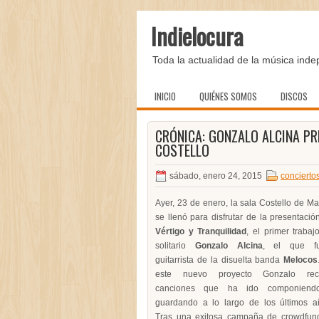
Indielocura
Toda la actualidad de la música inde
INICIO
QUIÉNES SOMOS
DISCOS
CRÓNICA: GONZALO ALCINA PR
COSTELLO
sábado, enero 24, 2015
concierto
Ayer, 23 de enero, la sala Costello de Ma
se llenó para disfrutar de la presentació
Vértigo y Tranquilidad
, el primer trabaj
solitario
Gonzalo Alcina
, el que fu
guitarrista de la disuelta banda
Melocos
este nuevo proyecto Gonzalo rec
canciones que ha ido componiend
guardando a lo largo de los últimos a
Tras una exitosa campaña de crowdfun