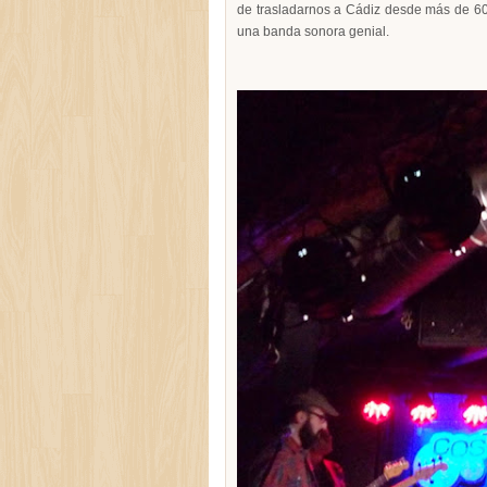
de trasladarnos a Cádiz desde más de 600
una banda sonora genial.