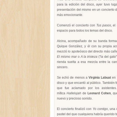
para la edición del disco, ayer tuvo luga
presentación del mismo en un concierto d
más emocionante.
Comenzó el concierto con
Tus pasos
, el
espacio para todos los temas del disco.
Alcina, acompañado de su banda formada 
Quique González, y él con su propia ac
mezcló lo apoteósico del directo más cañ
El mismo mar
o
A la tristeza
("la del gato
rienda suelta a esa mezcla entre la can
sincero.
Se echó de menos a
Virginia Labuat
en 
disco y que encantó al público. También f
que fue aclamado por los asistentes
mítica
Hallelujah
de
Leonard Cohen
, qu
nuevo y precioso sonido.
El concierto finalizó con
Yo contigo
, una 
pastel del que cualquiera habría querido 