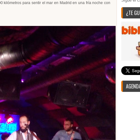
Sigue el c
 kilómetros para sentir el mar en Madrid en una fría noche con
¿TE GU
AGENDA