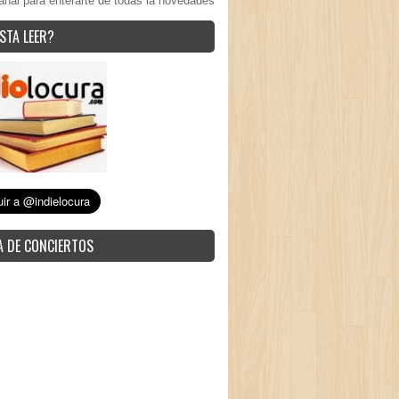
anal para enterarte de todas la novedades
STA LEER?
 DE CONCIERTOS