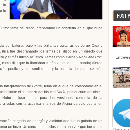
r la
e lo
POST 
 último tema del disco, preparando un concierto en el que hubo
por batería, bajo y las brillantes guitarras de Jorge Ojea y
ústica fue desgranando los temas del disco en un directo que
Entrevi
ero y el más íntimo acústico. Temas como
Barba y Rock and Roll
,
", como dijo que la llamaban cariñosamente en la banda) dieron
ción poética y con sentimiento y la esencia del pop-rock más
la interpretación de
Gloria
, tema en el que ha colaborado en el
ue brillante el comienzo del bis con
Daría
, primer corte del disco,
. Hubo incluso hueco para las versiones, como la de la
e a solas con la acústica y la voz de Alcina pareció cobrar un
canción cargada de energía y vitalidad que fue la guinda de un
tomar un trozo. Un concierto delicioso para una voz que fue capaz